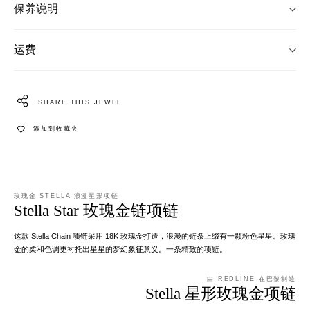
保养说明
运费
SHARE THIS JEWEL
添加到收藏夹
玫瑰金 STELLA 浪漫星形项链
Stella Star 玫瑰金链项链
这款 Stella Chain 项链采用 18K 玫瑰金打造，浪漫的链条上缀有一颗粉色星星。玫瑰
金的柔和色调更衬托出星星的梦幻象征意义。一条精致的项链。
由 REDLINE 在巴黎制造
Stella 星形玫瑰金项链