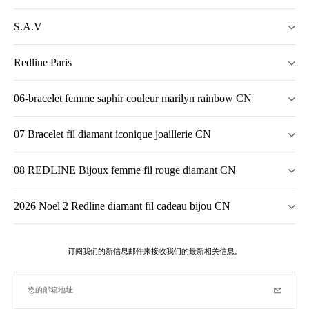
S.A.V
Redline Paris
06-bracelet femme saphir couleur marilyn rainbow CN
07 Bracelet fil diamant iconique joaillerie CN
08 REDLINE Bijoux femme fil rouge diamant CN
2026 Noel 2 Redline diamant fil cadeau bijou CN
订阅我们的新信息邮件来接收我们的最新相关信息。
您的邮箱地址
订阅