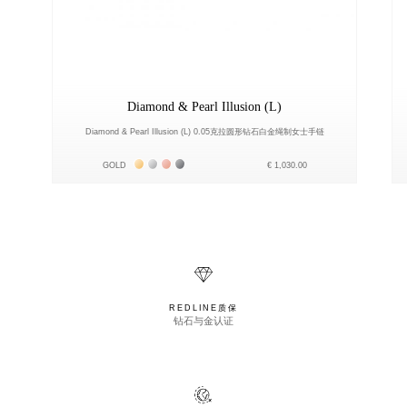
Diamond & Pearl Illusion (L)
Diamond & Pearl Illusion (L) 0.05克拉圆形钻石白金绳制女士手链
Жёлтое золото 18К
Белое золото 18К
Розовое золото 18К
Чёрное золото 18К
GOLD
€ 1,030.00
REDLINE质保
钻石与金认证