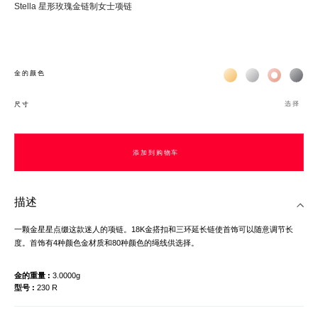
Stella 星形玫瑰金链制女士项链
Жёлтое золото 18К
Белое золото 1
Розовое з
Чёр
金的颜色
选择
尺寸
添加到购物车
添加到购物车
描述
一颗金星星点缀这款迷人的项链。18K金搭扣和三环延长链使首饰可以随意调节长
度。首饰有4种颜色金材质和80种颜色的绳线供选择。
金的重量
3.0000g
型号
230 R