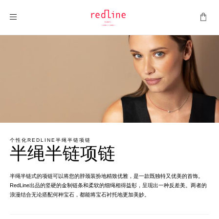
切换导航
个性化REDLINE半绳半链项链
半绳半链项链
半绳半链式的项链可以将您的脖颈装扮地精致优雅，是一款既独特又优美的首饰。
RedLine出品的坚硬的金制链条和柔软的细绳相得益彰，呈现出一种反差美。两者的
浪漫结合无论搭配何种宝石，都能将宝石衬托地更加美妙。