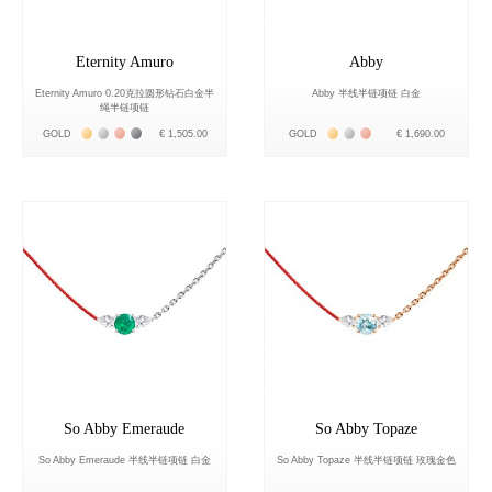
Eternity Amuro
Abby
Eternity Amuro 0.20克拉圆形钻石白金半
Abby 半线半链项链 白金
绳半链项链
Жёлтое золото 18К
Белое золото 18К
Розовое золото 18К
Чёрное золото 18К
Жёлтое золото 18К
Белое золото 18К
Розовое золото 18К
GOLD
€ 1,505.00
GOLD
€ 1,690.00
So Abby Emeraude
So Abby Topaze
So Abby Emeraude 半线半链项链 白金
So Abby Topaze 半线半链项链 玫瑰金色