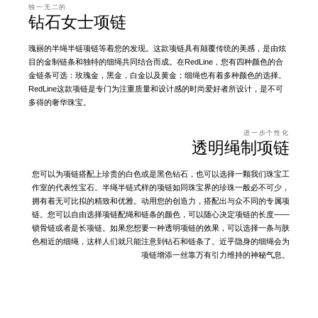
独一无二的
钻石女士项链
瑰丽的半绳半链项链等着您的发现。这款项链具有颠覆传统的美感，是由炫
目的金制链条和独特的细绳共同结合而成。在RedLine，您有四种颜色的合
金链条可选：玫瑰金，黑金，白金以及黄金；细绳也有着多种颜色的选择。
RedLine这款项链是专门为注重质量和设计感的时尚爱好者所设计，是不可
多得的奢华珠宝。
进一步个性化
透明绳制项链
您可以为项链搭配上珍贵的白色或是黑色钻石，也可以选择一颗我们珠宝工
作室的代表性宝石。半绳半链式样的项链如同珠宝界的珍珠一般必不可少，
拥有着无可比拟的精致和优雅。动用您的创造力，搭配出与众不同的专属项
链。您可以自由选择项链配绳和链条的颜色，可以随心决定项链的长度——
锁骨链或者是长项链。如果您想要一种透明项链的效果，可以选择一条与肤
色相近的细绳，这样人们就只能注意到钻石和链条了。近乎隐身的细绳会为
项链增添一丝靠万有引力维持的神秘气息。