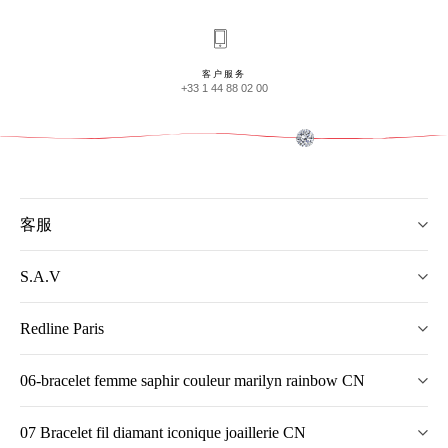
客户服务
+33 1 44 88 02 00
客服
S.A.V
Redline Paris
06-bracelet femme saphir couleur marilyn rainbow CN
07 Bracelet fil diamant iconique joaillerie CN