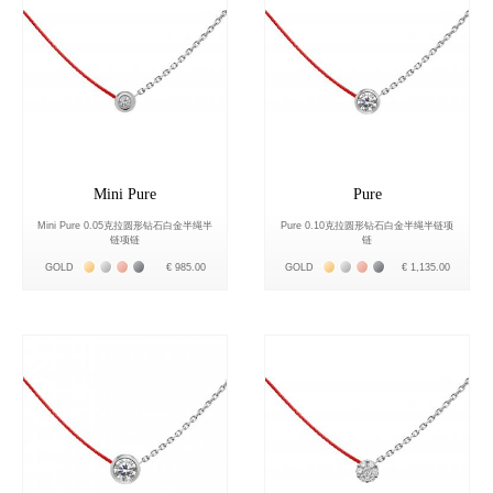
Mini Pure
Pure
Mini Pure 0.05克拉圆形钻石白金半绳半
Pure 0.10克拉圆形钻石白金半绳半链项
链项链
链
Жёлтое золото 18К
Белое золото 18К
Розовое золото 18К
Чёрное золото 18К
Жёлтое золото 18К
Белое золото 18К
Розовое золото 18К
Чёрное золото 18К
GOLD
€ 985.00
GOLD
€ 1,135.00