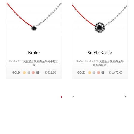
Kcolor
So Vip Kcolor
Kcolor 0.10克拉圆形黑钻白金半绳半链项
So Vip Kcolor 0.26克拉圆形黑钻白金半
链
绳半链项链
Жёлтое золото 18К
Белое золото 18К
Розовое золото 18К
Чёрное золото 18К
Жёлтое золото 18К
Белое золото 18К
Розовое золото 18К
Чёрное золото 18К
GOLD
€ 915.00
GOLD
€ 1,475.00
页面
1
2
您当前正在阅读
页面
页