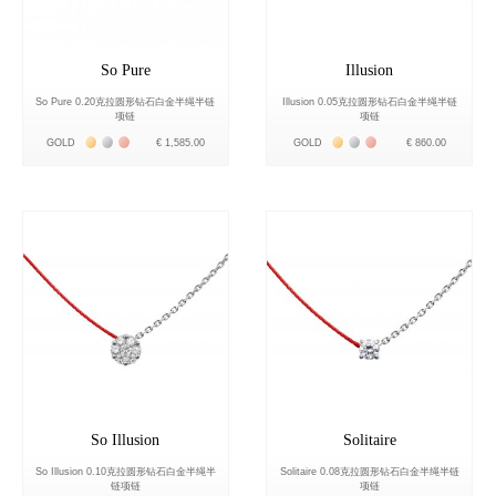
So Pure
Illusion
So Pure 0.20克拉圆形钻石白金半绳半链
Illusion 0.05克拉圆形钻石白金半绳半链
项链
项链
Жёлтое золото 18К
Белое золото 18К
Розовое золото 18К
Жёлтое золото 18К
Белое золото 18К
Розовое золото 18К
GOLD
€ 1,585.00
GOLD
€ 860.00
So Illusion
Solitaire
So Illusion 0.10克拉圆形钻石白金半绳半
Solitaire 0.08克拉圆形钻石白金半绳半链
链项链
项链