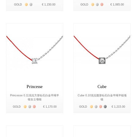
Жёлтое золото 18К
Белое золото 18К
Жёлтое золото 18К
Белое золото 18К
Розовое золото 18К
GOLD
€ 1,150.00
GOLD
€ 1,065.00
Princesse
Cube
Princesse 0.11克拉方形钻石白金半绳半
Cube 0.10克拉圆形钻石白金半绳半链项
链女士项链
链
Жёлтое золото 18К
Белое золото 18К
Розовое золото 18К
Жёлтое золото 18К
Белое золото 18К
Розовое золото 18К
Чёрное золото 18К
GOLD
€ 1,170.00
GOLD
€ 1,215.00