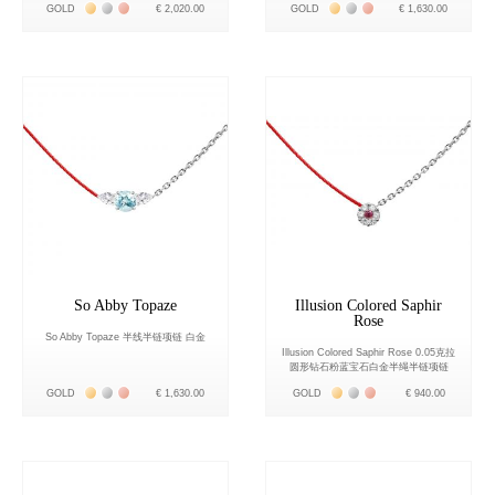
Жёлтое золото 18К
Белое золото 18К
Розовое золото 18К
Жёлтое золото 18К
Белое золото 18К
Розовое золото 18К
GOLD
€ 2,020.00
GOLD
€ 1,630.00
So Abby Topaze
Illusion Colored Saphir
Rose
So Abby Topaze 半线半链项链 白金
Illusion Colored Saphir Rose 0.05克拉
圆形钻石粉蓝宝石白金半绳半链项链
Жёлтое золото 18К
Белое золото 18К
Розовое золото 18К
Жёлтое золото 18К
Белое золото 18К
Розовое золото 18К
GOLD
€ 1,630.00
GOLD
€ 940.00