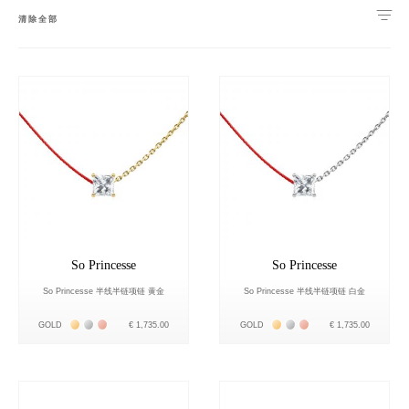
清除全部
So Princesse
So Princesse
So Princesse 半线半链项链 黄金
So Princesse 半线半链项链 白金
Жёлтое золото 18К
Белое золото 18К
Розовое золото 18К
Жёлтое золото 18К
Белое золото 18К
Розовое золото 18К
GOLD
€ 1,735.00
GOLD
€ 1,735.00