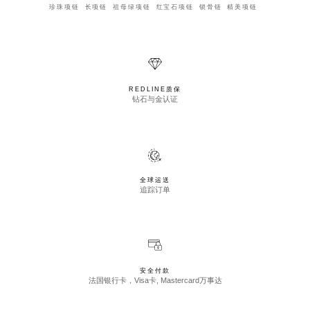
珍珠项链
长项链
祖母绿项链
红宝石项链
锁骨链
精美项链
REDLINE质保
钻石与金认证
全球运送
追踪订单
安全付款
法国银行卡，Visa卡, Mastercard万事达