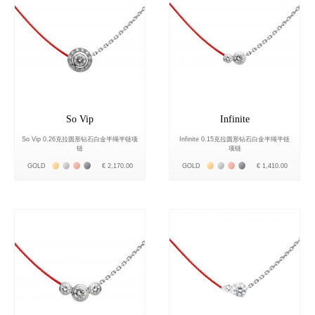
So Vip
Infinite
So Vip 0.26克拉圆形钻石白金半绳半链项
Infinite 0.15克拉圆形钻石白金半绳半链
链
项链
Жёлтое золото 18К
Белое золото 18К
Розовое золото 18К
Чёрное золото 18К
Жёлтое золото 18К
Белое золото 18К
Розовое золото 18К
Чёрное золото 18К
GOLD
€ 2,170.00
GOLD
€ 1,410.00