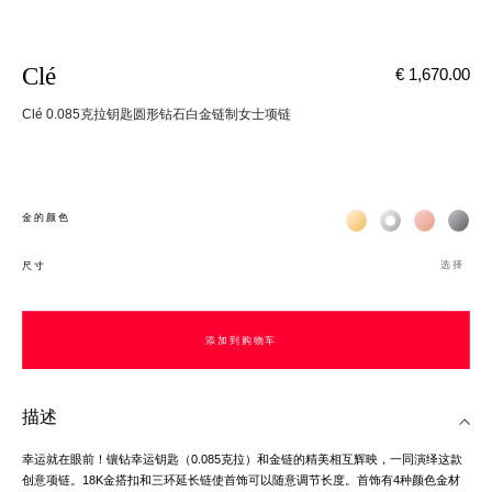
Clé
€ 1,670.00
Clé 0.085克拉钥匙圆形钻石白金链制女士项链
Жёлтое золото 18К
Белое золото 1
Розовое з
Чёр
金的颜色
选择
尺寸
添加到购物车
添加到购物车
描述
幸运就在眼前！镶钻幸运钥匙（0.085克拉）和金链的精美相互辉映，一同演绎这款
创意项链。18K金搭扣和三环延长链使首饰可以随意调节长度。首饰有4种颜色金材