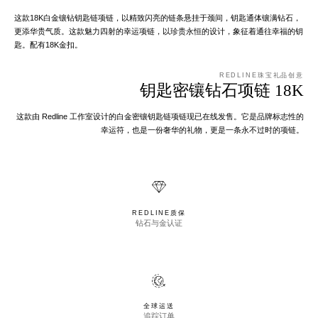
这款18K白金镶钻钥匙链项链，以精致闪亮的链条悬挂于颈间，钥匙通体镶满钻石，
更添华贵气质。这款魅力四射的幸运项链，以珍贵永恒的设计，象征着通往幸福的钥
匙。配有18K金扣。
REDLINE珠宝礼品创意
钥匙密镶钻石项链 18K
这款由 Redline 工作室设计的白金密镶钥匙链项链现已在线发售。它是品牌标志性的
幸运符，也是一份奢华的礼物，更是一条永不过时的项链。
REDLINE质保
钻石与金认证
全球运送
追踪订单