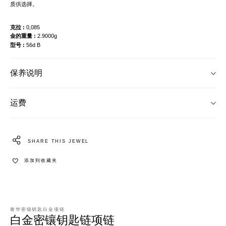
质供选择。
克拉
0,085
金的重量
2.9000g
型号
56d B
保养说明
运费
SHARE THIS JEWEL
添加到收藏夹
奢华密镶钥匙白金项链
白金密镶钥匙链项链