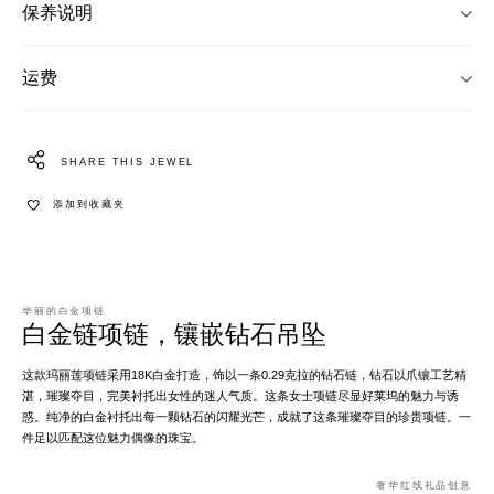
保养说明
运费
SHARE THIS JEWEL
添加到收藏夹
华丽的白金项链
白金链项链，镶嵌钻石吊坠
这款玛丽莲项链采用18K白金打造，饰以一条0.29克拉的钻石链，钻石以爪镶工艺精
湛，璀璨夺目，完美衬托出女性的迷人气质。这条女士项链尽显好莱坞的魅力与诱
惑。纯净的白金衬托出每一颗钻石的闪耀光芒，成就了这条璀璨夺目的珍贵项链。一
件足以匹配这位魅力偶像的珠宝。
奢华红线礼品创意