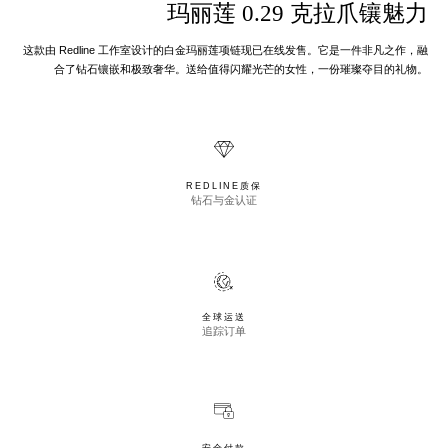
玛丽莲 0.29 克拉爪镶魅力
这款由 Redline 工作室设计的白金玛丽莲项链现已在线发售。它是一件非凡之作，融
合了钻石镶嵌和极致奢华。送给值得闪耀光芒的女性，一份璀璨夺目的礼物。
REDLINE质保
钻石与金认证
全球运送
追踪订单