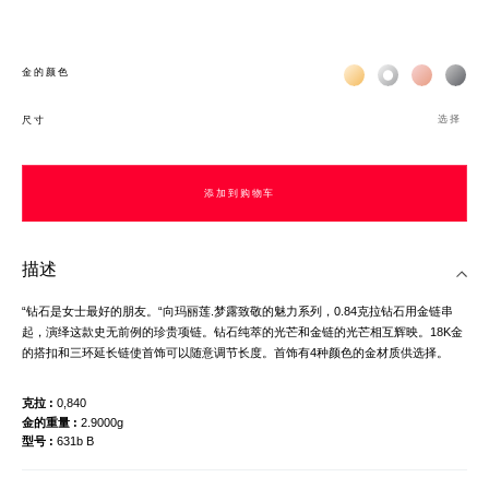
Жёлтое золото 18К
Белое золото 1
Розовое з
Чёр
金的颜色
选择
尺寸
添加到购物车
描述
“钻石是女士最好的朋友。“向玛丽莲.梦露致敬的魅力系列，0.84克拉钻石用金链串
起，演绎这款史无前例的珍贵项链。钻石纯萃的光芒和金链的光芒相互辉映。18K金
的搭扣和三环延长链使首饰可以随意调节长度。首饰有4种颜色的金材质供选择。
克拉
0,840
金的重量
2.9000g
型号
631b B