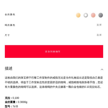
Жёлтое золото 18К
Белое золото 1
Розовое з
Чёр
金的颜色
选择
绳的颜色
选择
尺寸
添加到购物车
描述
这枚由我们的珠宝师于巴黎工作室制作的戒指无论是当作礼物送出还是取悦自己都是
不错的选择。得益于工作室标志性的坚固舒适的细绳，戒指精致地装扮着手指，您还
有大量颜色的细绳可以选择。这条细绳的中央点缀着一颗白金包镶的0.10克拉钻石。
克拉
0,100
金的重量
0.3000g
型号
7d B