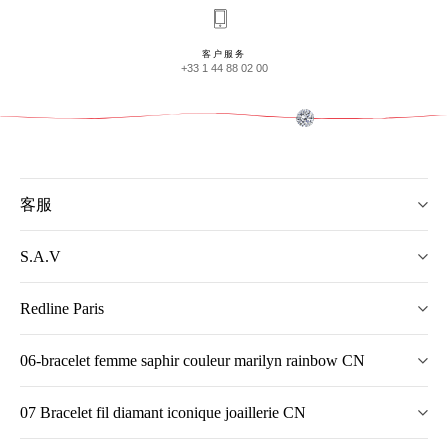
客户服务
+33 1 44 88 02 00
客服
S.A.V
Redline Paris
06-bracelet femme saphir couleur marilyn rainbow CN
07 Bracelet fil diamant iconique joaillerie CN