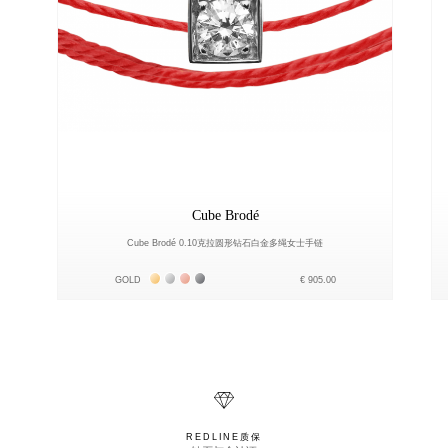
Cube Brodé
Cube Brodé 0.10克拉圆形钻石白金多绳女士手链
Жёлтое золото 18К
Белое золото 18К
Розовое золото 18К
Чёрное золото 18К
GOLD
€ 905.00
REDLINE质保