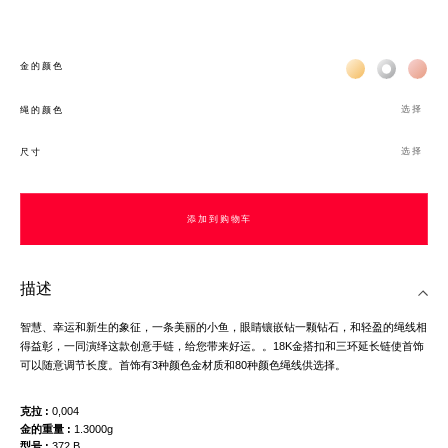
Жёлтое золото 
Белое зол
Роз
金的颜色
选择
绳的颜色
选择
尺寸
添加到购物车
描述
智慧、幸运和新生的象征，一条美丽的小鱼，眼睛镶嵌钻一颗钻石，和轻盈的绳线相
得益彰，一同演绎这款创意手链，给您带来好运。。18K金搭扣和三环延长链使首饰
可以随意调节长度。首饰有3种颜色金材质和80种颜色绳线供选择。
克拉
0,004
金的重量
1.3000g
型号
372 B