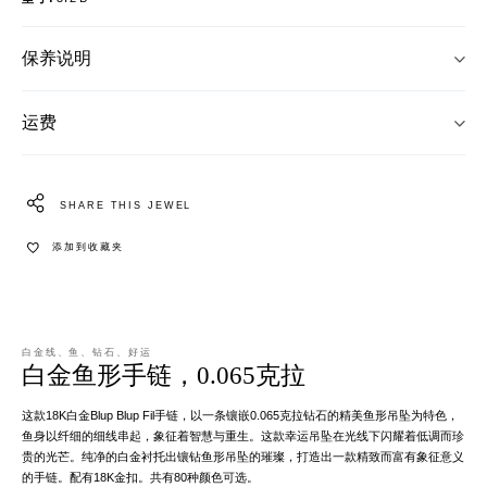
保养说明
运费
SHARE THIS JEWEL
添加到收藏夹
白金线、鱼、钻石、好运
白金鱼形手链，0.065克拉
这款18K白金Blup Blup Fil手链，以一条镶嵌0.065克拉钻石的精美鱼形吊坠为特色，
鱼身以纤细的细线串起，象征着智慧与重生。这款幸运吊坠在光线下闪耀着低调而珍
贵的光芒。纯净的白金衬托出镶钻鱼形吊坠的璀璨，打造出一款精致而富有象征意义
的手链。配有18K金扣。共有80种颜色可选。