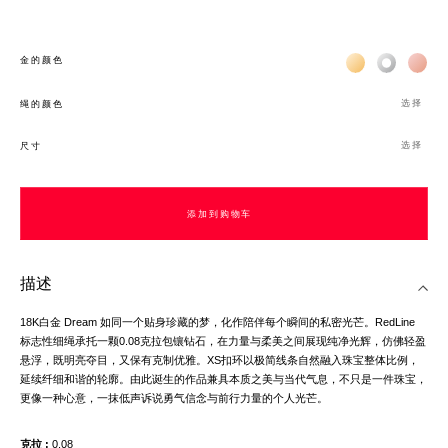
Жёлтое золото 
Белое зол
Роз
金的颜色
选择
绳的颜色
选择
尺寸
添加到购物车
描述
18K白金 Dream 如同一个贴身珍藏的梦，化作陪伴每个瞬间的私密光芒。RedLine
标志性细绳承托一颗0.08克拉包镶钻石，在力量与柔美之间展现纯净光辉，仿佛轻盈
悬浮，既明亮夺目，又保有克制优雅。XS扣环以极简线条自然融入珠宝整体比例，
延续纤细和谐的轮廓。由此诞生的作品兼具本质之美与当代气息，不只是一件珠宝，
更像一种心意，一抹低声诉说勇气信念与前行力量的个人光芒。
克拉
0,08