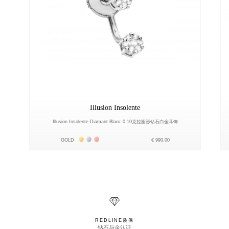
Illusion Insolente
Illusion Insolente Diamant Blanc 0.10克拉圆形钻石白金耳饰
Жёлтое золото 18К
Белое золото 18К
Розовое золото 18К
GOLD
€ 990.00
REDLINE质保
钻石与金认证