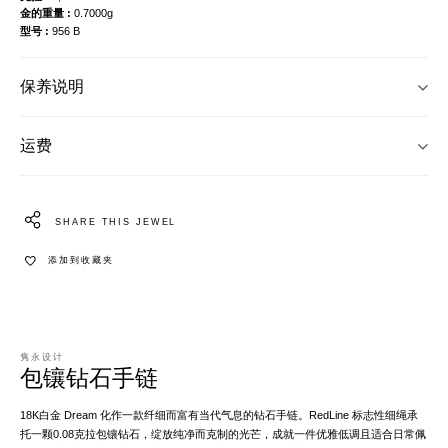
金的重量
0.7000g
型号
956 B
保养说明
运费
SHARE THIS JEWEL
添加到收藏夹
隽永设计
包镶钻石手链
18K白金 Dream 化作一款纤细而富有当代气息的钻石手链。RedLine 标志性细绳承
托一颗0.08克拉包镶钻石，绽放纯净而克制的光芒，成就一件优雅低调且适合日常佩