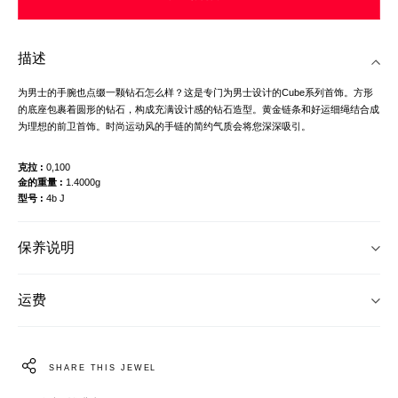
描述
为男士的手腕也点缀一颗钻石怎么样？这是专门为男士设计的Cube系列首饰。方形
的底座包裹着圆形的钻石，构成充满设计感的钻石造型。黄金链条和好运细绳结合成
为理想的前卫首饰。时尚运动风的手链的简约气质会将您深深吸引。
克拉
0,100
金的重量
1.4000g
型号
4b J
保养说明
运费
SHARE THIS JEWEL