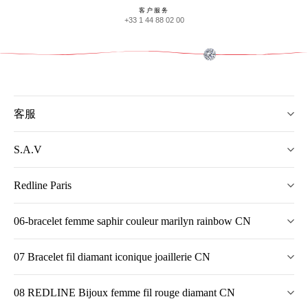
客户服务
+33 1 44 88 02 00
客服
S.A.V
Redline Paris
06-bracelet femme saphir couleur marilyn rainbow CN
07 Bracelet fil diamant iconique joaillerie CN
08 REDLINE Bijoux femme fil rouge diamant CN