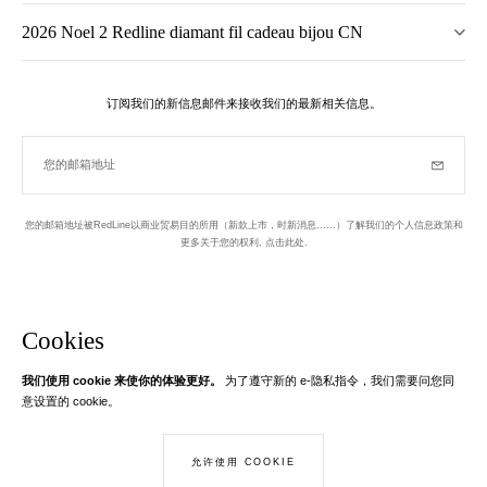
2026 Noel 2 Redline diamant fil cadeau bijou CN
订阅我们的新信息邮件来接收我们的最新相关信息。
您的邮箱地址
订阅
您的邮箱地址被RedLine以商业贸易目的所用（新款上市，时新消息……）了解我们的个人信息政策和
更多关于您的权利,
点击此处
.
于巴黎设计并制作
新信息邮件
Cookies
我们使用 cookie 来使你的体验更好。
为了遵守新的 e-隐私指令，我们需要问您同
Instagram
Facebook
Twitter
Pinterest
YouTube
意设置的 cookie。
您的邮箱地址
了解更多
允许使用 COOKIE
© Creaddict - 保留所有权利
您的电子邮件只用于接收RedLine的信息。根据法律规定，您有权访问，纠正