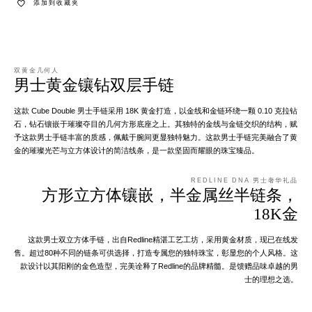
添加到收藏夹
双黄金几何人
男士黄金镶钻双层手链
这款 Cube Double 男士手链采用 18K 黄金打造，以金线和金链环绕一颗 0.10 克拉钻
石，钻石镶嵌于璀璨夺目的几何方形底座之上。其独特的金线与金链交织的结构，赋
予这款男士手链丰富的质感，佩戴于腕间更显独特魅力。这款男士手链完美融合了黄
金的璀璨光芒与立方体设计的简洁线条，是一款坚固而耀眼的珠宝臻品。
REDLINE DNA 男士奢华礼品
方形立方体镶嵌，半金属丝半链条，
18K金
这款男士双立方体手链，出自Redline精湛工艺工坊，采用黄金材质，现已在线发
售。超过80种不同的链条可供选择，打造专属您的独特珠宝，彰显您的个人风格。这
款设计以其阳刚的金色造型，完美诠释了Redline的品牌精髓。是馈赠品味卓越的男
士的理想之选。