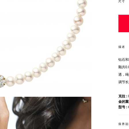
尺寸
描述
钻石和
颗共0
透，绳
调节长
克拉
金的
型号
保养说