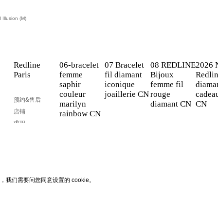
Illusion (M)
Redline
06-bracelet
07 Bracelet
08 REDLINE
2026 
Paris
femme
fil diamant
Bijoux
Redli
saphir
iconique
femme fil
diaman
couleur
joaillerie CN
rouge
cadeau
预约&售后
marilyn
diamant CN
CN
店铺
rainbow CN
求职
Blog
，我们需要问您同意设置的 cookie。
您的邮箱地址
于巴黎设计并制作
您的电子邮件只用于接收RedL