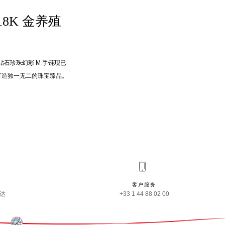
 18K 金养殖
金钻石珍珠幻彩 M 手链现已
，打造独一无二的珠宝臻品。
客户服务
事达
+33 1 44 88 02 00