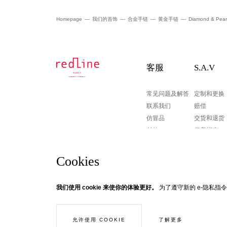
Homepage
我们的首饰
合金手链
黄金手链
Diamond & Pearl 
客服
S.A.V
常见问题及解答
定制和更换
联系我们
赔偿
仿冒品
交货和退货
付款
保养指南
Cookies
新信息邮件
我们使用 cookie 来使你的体验更好。
为了遵守新的 e-隐私指令
© Creaddict - 保留所有权利
普通销售条款
| 法律信息
| 个人信息
| Cookies
| 返回
订阅新信息邮件了解我们的时讯
了解更多
允许使用 COOKIE