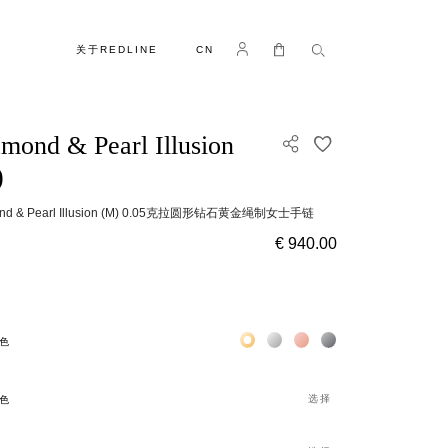
语言
Log in
我的购物车
关于REDLINE
CN
mond & Pearl Illusion
添加到收藏夹
)
ond & Pearl Illusion (M) 0.05克拉圆形钻石黄金绳制女士手链
€ 940.00
Жёлтое золото 18К
Белое золото 18К
Розовое золото 18К
Чёрное золото 18К
色
选择
色