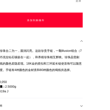
选择
添加到购物车
珍珠合二为一，圆润闪亮。这款珍贵手链，一颗Illusion组合（7
.05克拉钻石镶嵌在一起），和养殖珍珠相互辉映。珍珠晶莹剔
线的颜色若隐若现。18K金的搭扣和三环延长链使首饰可以随意
度。手链有4种颜色的金材质和80种颜色的绳线供选择。
0,050
重量
2.5000g
619a J
明