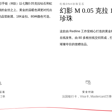
彩手链（M款）以七颗0.05克拉钻石和虹
红线DNA珍珠宝石
幻影 M 0.05 克拉
细的金丝之上。黄金的温暖色调更衬托出
的晶莹剔透。18K金扣。80种颜色可选。
珍珠
这款由 Redline 工作室精心打造的黄
在线发售。由 80 多根丝线交织而成
璀璨夺目的馈赠佳品。
运送
安全付款
订单
法国银行卡，Visa卡, Mastercard万