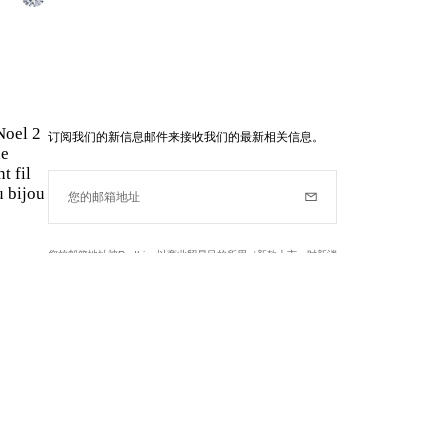
Noel 2
订阅我们的新信息邮件来接收我们的最新相关信息。
ne
t fil
 bijou
您的邮箱地址
订阅
您的邮箱地址被RedLine以商业贸易目的所用（新款上市，时新消
息……）了解我们的个人信息政策和更多关于您的权利,
点击此处
.
了解更多
Instagram
Facebook
Twitter
Pinterest
YouTube
ine的信息。根据法律规定，您有权访问，纠正和要求删除