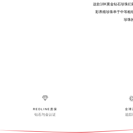
这款18K黄金钻石珍珠幻
彩养殖珍珠串于中等粗
珍珠
REDLINE质保
全球
钻石与金认证
追踪