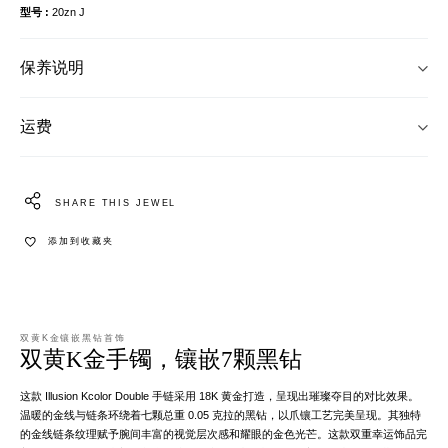
型号
20zn J
保养说明
运费
SHARE THIS JEWEL
添加到收藏夹
双黄K金镶嵌黑钻首饰
双黄K金手镯，镶嵌7颗黑钻
这款 Illusion Kcolor Double 手链采用 18K 黄金打造，呈现出璀璨夺目的对比效果。
温暖的金线与链条环绕着七颗总重 0.05 克拉的黑钻，以爪镶工艺完美呈现。其独特
的金线链条纹理赋予腕间丰富的视觉层次感和耀眼的金色光芒。这款双重幸运饰品完