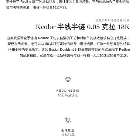
美诠释了 Redline 珠宝的卓越品质，设计兼具力量与精致。它巧妙地融合了黄金的温
暖与黑钻的深邃，堪称一件珍贵的艺术品。
红线DNA幻觉珍贵礼物
Kcolor 半线半链 0.05 克拉 18K
这款双层黄金手链由 Redline 工坊以精湛的工艺和对细节的极致追求精心打造而成，
现已在线发售。您可以从 80 多种可定制的链条中进行选择，打造一件彰显您独特风
格和个性的专属珠宝。这款 Illusion Double 设计以最耀眼夺目的形式展现了 Redline
的品牌精髓。它是馈赠一位值得拥有与她一样独一无二的珠宝的奢华之选。
REDLINE质保
钻石与金认证
全球运送
追踪订单