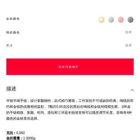
Жёлтое золото 18К
Белое золото 1
Розовое з
Чёр
金的颜色
选择
绳的颜色
选择
尺寸
添加到购物车
描述
半链半绳手链，设计新颖独特，款式精巧雅致，工作室的不可或缺的经典。绳线的简
约和金链的优雅相得益彰，7颗共0.05克拉的黑钻在绳线和金链间熠熠生辉。18K金
的手链精致、新颖、时尚。搭扣和三环延长链使首饰可以随意调节长度。首饰有4种
颜色的金材质供选择。
克拉
0,050
金的重量
1.3000g