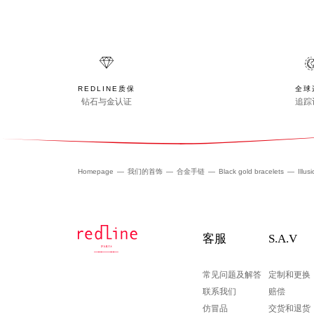
REDLINE质保
全球
钻石与金认证
追踪
Homepage
我们的首饰
合金手链
Black gold bracelets
Illus
客服
S.A.V
常见问题及解答
定制和更换
联系我们
赔偿
仿冒品
交货和退货