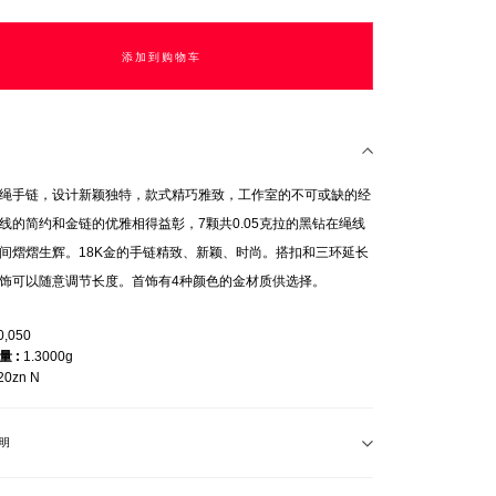
添加到购物车
绳手链，设计新颖独特，款式精巧雅致，工作室的不可或缺的经
线的简约和金链的优雅相得益彰，7颗共0.05克拉的黑钻在绳线
间熠熠生辉。18K金的手链精致、新颖、时尚。搭扣和三环延长
饰可以随意调节长度。首饰有4种颜色的金材质供选择。
0,050
重量
1.3000g
20zn N
明