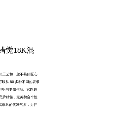
线错觉18K混
精湛的工艺和一丝不苟的匠心
以从 80 多种不同的表带
鲜明的专属作品。它以最
 的品牌精髓，完美契合个性
其非凡的优雅气质，为任