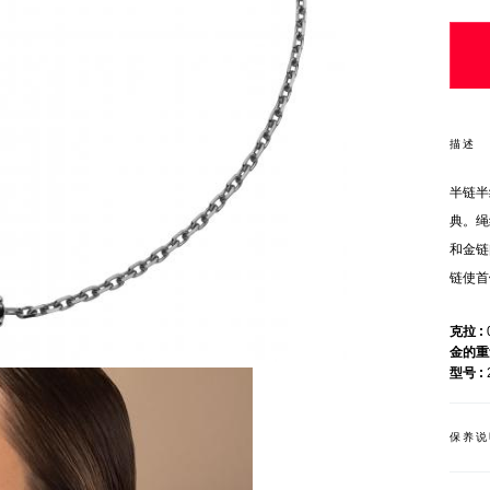
描述
半链半
典。绳
和金链
链使首
克拉
金的
型号
保养说