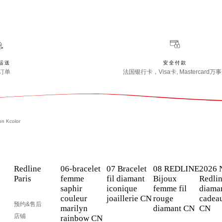
运送
安全付款
订单
法国银行卡，Visa卡, Mastercard万
ion Kcolor
Redline
06-bracelet
07 Bracelet
08 REDLINE
2026 
Paris
femme
fil diamant
Bijoux
Redli
saphir
iconique
femme fil
diaman
couleur
joaillerie CN
rouge
cadeau
预约&售后
marilyn
diamant CN
CN
店铺
rainbow CN