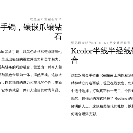
双黑金幻彩钻石奢华
层手镯，镶嵌爪镶钻
石
罕见而大胆的REDLINE男女通用珠宝
Kcolor半线半经
or Double 黑金手链，以黑色金丝和链条环绕七
合
黑钻，呈现出极致的视觉冲击力和美学魅力。
丝与链条的巧妙融合，营造出一种令人着
石与黑色金融为一体，浑然天成。这款大
这款双黑金手链由 Redline 工坊以
宜，以其独特的魅力和非凡的个性，重新
精神精心打造而成，现已在线发售。您可
。它本身就是一件引人注目的时尚单品。
中进行选择，打造真正独一无二、个性
现代、最强劲的方式诠释了 Redline
鲜明的人士。这款精美绝伦的礼物，以
何场合增添光彩。