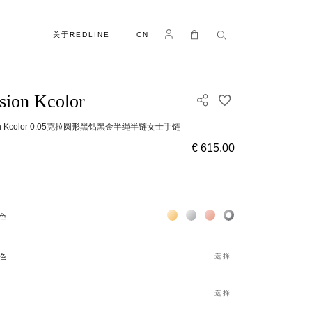
语言
Log in
我的购物车
关于REDLINE
CN
usion Kcolor
添加到收藏夹
sion Kcolor 0.05克拉圆形黑钻黑金半绳半链女士手链
€ 615.00
Жёлтое золото 18К
Белое золото 18К
Розовое золото 18К
Чёрное золото 18К
色
选择
色
选择