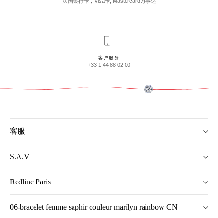
法国银行卡，Visa卡, Mastercard万事达
客户服务
+33 1 44 88 02 00
客服
S.A.V
Redline Paris
06-bracelet femme saphir couleur marilyn rainbow CN