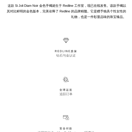
这款 Si Joli Diam Noir 金色手镯诞生于 Redline 工作室，现已在线发售。该款手镯以
其对比鲜明的金色版本，完美诠释了 Redline 的品牌精髓。它是赠予独具个性女性的
礼物，也是一件彰显品味的珠宝臻品。
REDLINE质保
钻石与金认证
全球运送
追踪订单
安全付款