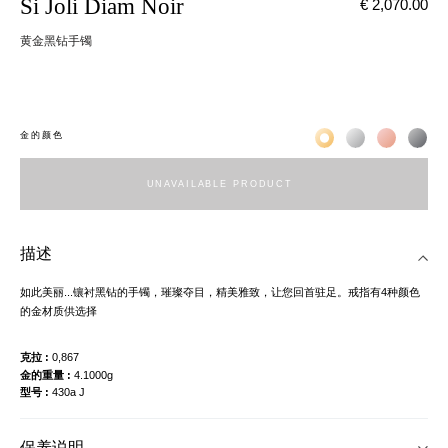
Si Joli Diam Noir
€ 2,070.00
黄金黑钻手镯
Жёлтое золото 18К
Белое золото 1
Розовое з
Чёр
金的颜色
UNAVAILABLE PRODUCT
描述
如此美丽...镶衬黑钻的手镯，璀璨夺目，精美雅致，让您回首驻足。戒指有4种颜色
的金材质供选择
克拉
0,867
金的重量
4.1000g
型号
430a J
保养说明