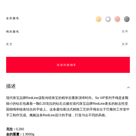
Жёлтое золото 18К
Белое золото 1
Розовое з
Чёр
金的颜色
选择
绳的颜色
选择
尺寸
添加到购物车
描述
现代珠宝品牌RedLine汲取传统珠宝的精华后重新演绎时尚。So VIP系列手绳是多颗
细小的钻石包裹着一颗0.20克拉的钻石点缀在现代珠宝品牌RedLine著名的标志性坚
固细绳和链条结合的手链上。这条凝结着法式精致工艺的手绳在位于巴黎的工作室中
手工制作完成。佩戴这条RedLine设计的手链，打造与众不同的风格。
克拉
0,260
金的重量
1.9000g