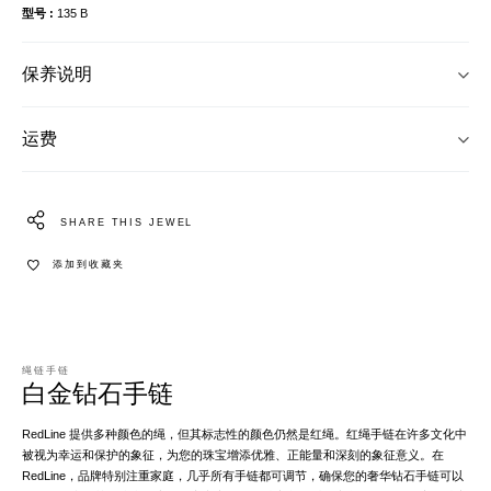
型号
135 B
保养说明
运费
SHARE THIS JEWEL
添加到收藏夹
绳链手链
白金钻石手链
RedLine 提供多种颜色的绳，但其标志性的颜色仍然是红绳。红绳手链在许多文化中
被视为幸运和保护的象征，为您的珠宝增添优雅、正能量和深刻的象征意义。在
RedLine，品牌特别注重家庭，几乎所有手链都可调节，确保您的奢华钻石手链可以