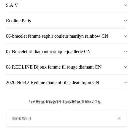
S.A.V
Redline Paris
06-bracelet femme saphir couleur marilyn rainbow CN
07 Bracelet fil diamant iconique joaillerie CN
08 REDLINE Bijoux femme fil rouge diamant CN
2026 Noel 2 Redline diamant fil cadeau bijou CN
订阅我们的新信息邮件来接收我们的最新相关信息。
您的邮箱地址
订阅