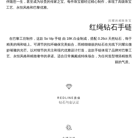
伴随您一生，甚至成为珍贵的传家之宝。每件珠宝都经过精心制作，体现了高级珠宝
工艺、永恒风格和巴黎优雅。
闪耀的精致珠宝
红绳钻石手链
在巴黎工坊制作，这款 So Vip 手链 由 18K 白金制成，搭配 0.26ct 天然钻石，饰于
精美的绳和链上。可调节的扣环确保完美贴合，而精细镶嵌的钻石在光线下闪耀出微
妙璀璨的光芒。以对细节的关注和现代优雅设计打造，这款手链体现了品牌对巴黎工
艺、永恒风格和精致奢华的承诺。适合日常佩戴或特殊场合，为任何造型增添精致亮
丽的气质。
REDLINE质保
钻石与金认证