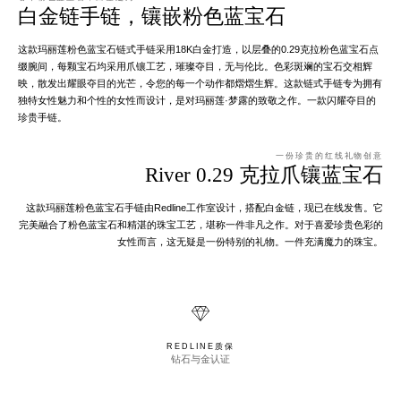
白金链手链，镶嵌粉色蓝宝石
这款玛丽莲粉色蓝宝石链式手链采用18K白金打造，以层叠的0.29克拉粉色蓝宝石点
缀腕间，每颗宝石均采用爪镶工艺，璀璨夺目，无与伦比。色彩斑斓的宝石交相辉
映，散发出耀眼夺目的光芒，令您的每一个动作都熠熠生辉。这款链式手链专为拥有
独特女性魅力和个性的女性​​而设计，是对玛丽莲·梦露的致敬之作。一款闪耀夺目的
珍贵手链。
一份珍贵的红线礼物创意
River 0.29 克拉爪镶蓝宝石
这款玛丽莲粉色蓝宝石手链由Redline工作室设计，搭配白金链，现已在线发售。它
完美融合了粉色蓝宝石和精湛的珠宝工艺，堪称一件非凡之作。对于喜爱珍贵色彩的
女性而言，这无疑是一份特别的礼物。一件充满魔力的珠宝。
REDLINE质保
钻石与金认证