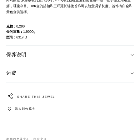
辉，璀璨夺目。18K金的搭扣和三环延长链使首饰可以随意调节长度。首饰有白金和
黄色金供选择。
克拉
0,290
金的重量
1.9000g
型号
631v B
保养说明
运费
SHARE THIS JEWEL
添加到收藏夹
奢华粉色蓝宝石，白金之河