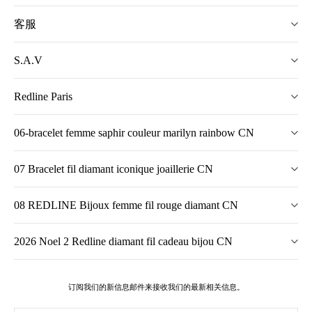
客服
S.A.V
Redline Paris
06-bracelet femme saphir couleur marilyn rainbow CN
07 Bracelet fil diamant iconique joaillerie CN
08 REDLINE Bijoux femme fil rouge diamant CN
2026 Noel 2 Redline diamant fil cadeau bijou CN
订阅我们的新信息邮件来接收我们的最新相关信息。