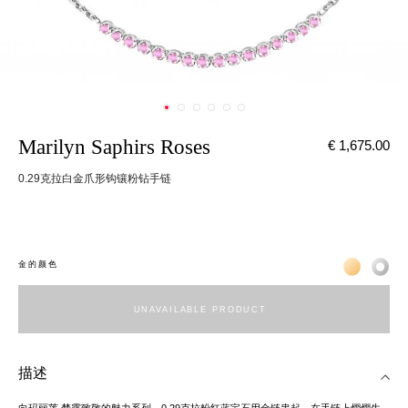
Marilyn Saphirs Roses
€ 1,675.00
0.29克拉白金爪形钩镶粉钻手链
Жёлтое зо
Бел
金的颜色
UNAVAILABLE PRODUCT
描述
向玛丽莲.梦露致敬的魅力系列，0.29克拉粉红蓝宝石用金链串起，在手链上熠熠生