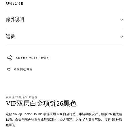
型号
148 B
保养说明
运费
SHARE THIS JEWEL
添加到收藏夹
双白金26黑色VIP项链
VIP双层白金项链26黑色
这款 So Vip Kcolor Double 项链采用 18K 白金打造，半链半线设计，镶嵌 26 颗黑色
钻石。白金与黑色钻石形成鲜明对比，令人着迷。尽显 VIP 尊贵气质。共有 80 种颜
色可选。