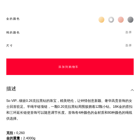
Жёлтое золото 18К
Белое золото 1
Розовое з
Чёр
金的颜色
选择
绳的颜色
选择
尺寸
添加到购物车
描述
So VIP...镶嵌0.26克拉黑钻的珠宝，精美绝伦，让钟情创意新颖、奢华高贵首饰的女
士回首驻足。半绳半链项链，一颗0.20克拉黑钻周围簇拥着12颗小钻。18K金的搭扣
和三环延长链使首饰可以随意调节长度。首饰有4种颜色的金材质和80种颜色的绳线
供选择。
克拉
0,260
金的重量
2.4000g