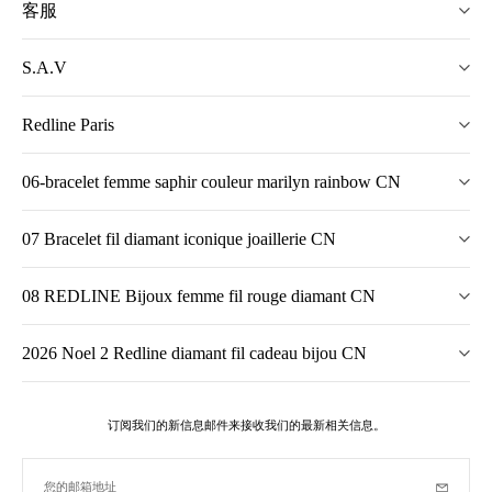
客服
S.A.V
Redline Paris
06-bracelet femme saphir couleur marilyn rainbow CN
07 Bracelet fil diamant iconique joaillerie CN
08 REDLINE Bijoux femme fil rouge diamant CN
2026 Noel 2 Redline diamant fil cadeau bijou CN
订阅我们的新信息邮件来接收我们的最新相关信息。
您的邮箱地址