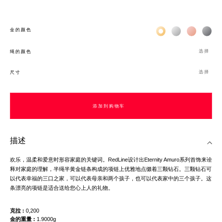
Жёлтое золото 18К
Белое золото 1
Розовое з
Чёр
金的颜色
选择
绳的颜色
选择
尺寸
添加到购物车
描述
欢乐，温柔和爱意时形容家庭的关键词。RedLine设计出Eternity Amuro系列首饰来诠
释对家庭的理解，半绳半黄金链条构成的项链上优雅地点缀着三颗钻石。三颗钻石可
以代表幸福的三口之家，可以代表母亲和两个孩子，也可以代表家中的三个孩子。这
条漂亮的项链是适合送给您心上人的礼物。
克拉
0,200
金的重量
1.9000g