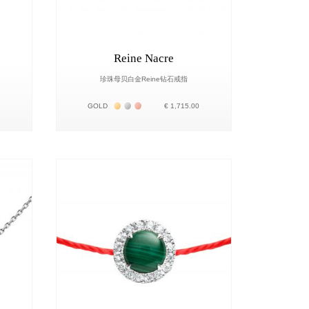
Reine Nacre
珍珠母贝白金Reine钻石戒指
о 18К
Жёлтое золото 18К
Белое золото 18К
Розовое золото 18К
0
GOLD
€ 1,715.00