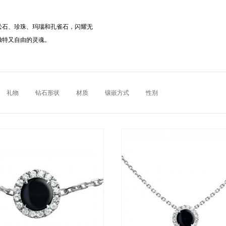
绿松石、珍珠、玛瑙和孔雀石，闪耀无
独特又自由的灵魂。
礼物
钻石形状
材质
镶嵌方式
性别