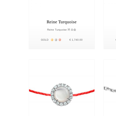
Reine Turquoise
Reine Turquoise 环 白金
Жёлтое золото 18К
Белое золото 18К
Розовое золото 18К
GOLD
€ 1,740.00