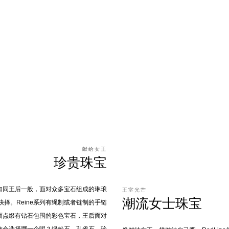
献给女王
珍贵珠宝
让您如同王后一般，面对众多宝石组成的琳琅
王室光芒
潮流女士珠宝
抉择。Reine系列有绳制或者链制的手链
面点缀有钻石包围的彩色宝石，王后面对