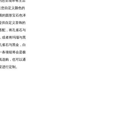
e为您呈现带有王后
在您自定义颜色的
围的圆形宝石色泽
您提供自定义首饰的
搭配，将孔雀石与
，或者将玛瑙与黑
孔雀石与黑金，白
一条项链将会是极
线选购，也可以通
室进行定制。