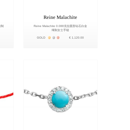
Reine Malachite
链制
Reine Malachite 0.088克拉圆形钻石白金
绳制女士手链
о 18К
Жёлтое золото 18К
Белое золото 18К
Розовое золото 18К
0
GOLD
€ 1,120.00