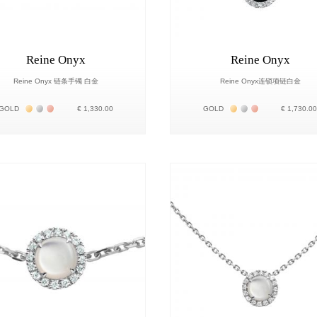
Reine Onyx
Reine Onyx
Reine Onyx 链条手镯 白金
Reine Onyx连锁项链白金
Жёлтое золото 18К
Белое золото 18К
Розовое золото 18К
Жёлтое золото 18К
Белое золото 18К
Розовое золот
GOLD
€ 1,330.00
GOLD
€ 1,730.0