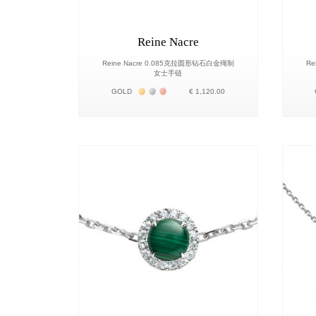
Reine Nacre
Reine Nacre 0.085克拉圆形钻石白金绳制
Re
女士手链
Жёлтое золото 18К
Белое золото 18К
Розовое золото 18К
GOLD
€ 1,120.00