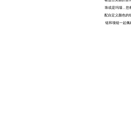
着这些美丽的首
珠或是玛瑙，您都
配自定义颜色的
链和项链一起佩