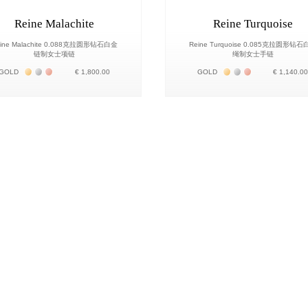
Reine Malachite
Reine Turquoise
ine Malachite 0.088克拉圆形钻石白金
Reine Turquoise 0.085克拉圆形钻石
链制女士项链
绳制女士手链
Жёлтое золото 18К
Белое золото 18К
Розовое золото 18К
Жёлтое золото 18К
Белое золото 18К
Розовое золот
GOLD
€ 1,800.00
GOLD
€ 1,140.0