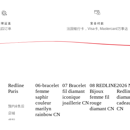
全球运送
安全付款
追踪订单
法国银行卡，Visa卡, Mastercard万事达
Redline
06-bracelet
07 Bracelet
08 REDLINE
2026 
Paris
femme
fil diamant
Bijoux
Redli
saphir
iconique
femme fil
diaman
couleur
joaillerie CN
rouge
cadeau
预约&售后
marilyn
diamant CN
CN
店铺
rainbow CN
求职
Blog