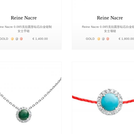
Reine Nacre
Reine Nacre
ine Nacre 0.085克拉圆形钻石白金链制
Reine Nacre 0.085克拉圆形钻石白金
女士手链
女士项链
Жёлтое золото 18К
Белое золото 18К
Розовое золото 18К
Жёлтое золото 18К
Белое золото 18К
Розовое золот
GOLD
€ 1,400.00
GOLD
€ 1,800.0