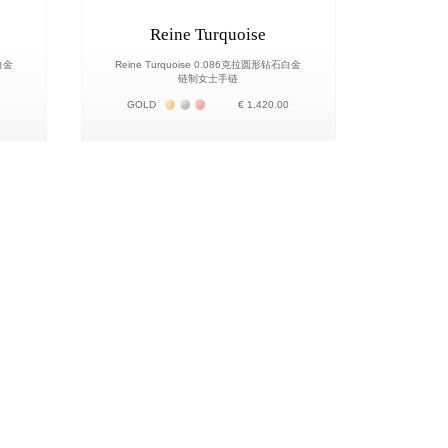
Reine Turquoise
白金
Reine Turquoise 0.086克拉圆形钻石白金
链制女士手链
о 18К
Жёлтое золото 18К
Белое золото 18К
Розовое золото 18К
0
GOLD
€ 1,420.00