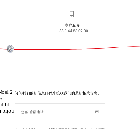
客户服务
+33 1 44 88 02 00
Noel 2
订阅我们的新信息邮件来接收我们的最新相关信息。
ne
t fil
 bijou
您的邮箱地址
订阅
您的邮箱地址被RedLine以商业贸易目的所用（新款上市，时新消
息……）了解我们的个人信息政策和更多关于您的权利,
点击此处
.