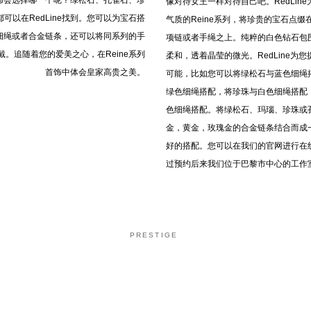
饰会选择哪一个呢？绿松石、孔雀石、珍
像对待女王一样对待自己吧。RedLin
可以在RedLine找到。您可以为宝石搭
气质的Reine系列，将珍贵的宝石点缀
细绳或者合金链条，还可以将同系列的手
项链或者手绳之上。纯粹的白色钻石包
戴。追随着您的爱美之心，在Reine系列
柔和，透着晶莹的微光。RedLine为
首饰中体会皇家高贵之美。
可能，比如您可以将绿松石与蓝色细绳
绿色细绳搭配，将珍珠与白色细绳搭配
色细绳搭配。将绿松石、玛瑙、珍珠或
金，黄金，玫瑰金的合金链条结合而成
好的搭配。您可以在我们的官网进行在
过预约后来我们位于巴黎市中心的工作
PRESTIGE