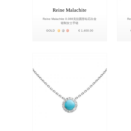
Reine Malachite
Reine Malachite 0.088克拉圆形钻石白金
Re
链制女士手链
Жёлтое золото 18К
Белое золото 18К
Розовое золото 18К
GOLD
€ 1,400.00