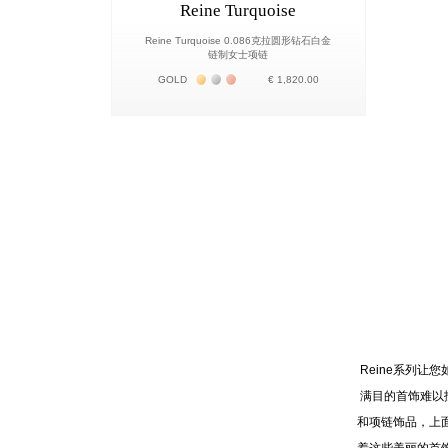
Reine Turquoise
Reine Turquoise 0.086克拉圆形钻石白金
链制女士项链
Жёлтое золото 18К
Белое золото 18К
Розовое золото 18К
GOLD
€ 1,820.00
Reine系列
满目的首饰难以
和项链饰品，上