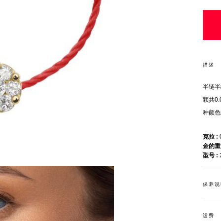
描述
半链半
颗共0
种颜色
克拉
金的
型号
保养说
运费