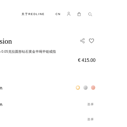
语言
Log in
我的购物车
关于REDLINE
CN
usion
添加到收藏夹
sion 0.05克拉圆形钻石黄金半绳半链戒指
€ 415.00
Жёлтое золото 18К
Белое золото 18К
Розовое золото 18
色
选择
色
选择