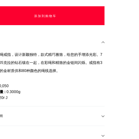
添加到购物车
绳戒指，设计新颖独特，款式精巧雅致，给您的手增添光彩。7
.05克拉的钻石镶在一起，在彩绳和精致的金链间闪烁。戒指有3
的金材质供和80种颜色的绳线选择。
0,050
重量
0.3000g
20r J
明