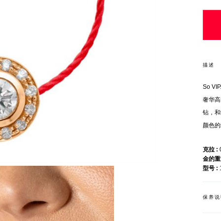
描述
So 
奢华高
钻，和
颜色的
克拉
金的
型号
保养说