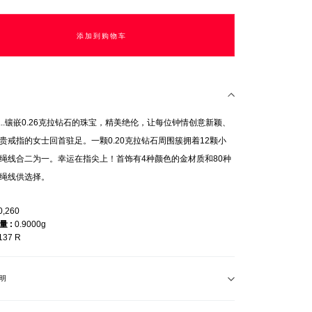
添加到购物车
VIP...镶嵌0.26克拉钻石的珠宝，精美绝伦，让每位钟情创意新颖、
贵戒指的女士回首驻足。一颗0.20克拉钻石周围簇拥着12颗小
绳线合二为一。幸运在指尖上！首饰有4种颜色的金材质和80种
绳线供选择。
0,260
重量
0.9000g
137 R
明