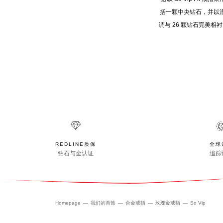
括一颗中央钻石，并以
调与 26 颗钻石完美相衬
REDLINE质保
全球
钻石与金认证
追踪
Homepage
我们的首饰
合金戒指
玫瑰金戒指
So Vip