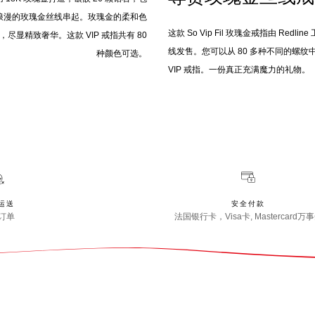
浪漫的玫瑰金丝线串起。玫瑰金的柔和色
这款 So Vip Fil 玫瑰金戒指由 Red
，尽显精致奢华。这款 VIP 戒指共有 80
线发售。您可以从 80 多种不同的螺
种颜色可选。
VIP 戒指。一份真正充满魔力的礼物。
运送
安全付款
订单
法国银行卡，Visa卡, Mastercard万