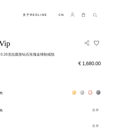
语言
Log in
我的购物车
关于REDLINE
CN
Vip
添加到收藏夹
ip 0.26克拉圆形钻石玫瑰金绳制戒指
€ 1,680.00
Жёлтое золото 18К
Белое золото 18К
Розовое золото 18К
Чёрное золото 18К
色
选择
色
选择