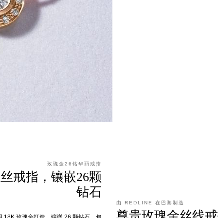
玫瑰金26钻华丽戒指
金丝戒指，镶嵌26颗
钻石
由 REDLINE 在巴黎制造
尊贵玫瑰金丝线戒
戒指采用 18K 玫瑰金打造，镶嵌 26 颗钻石，包