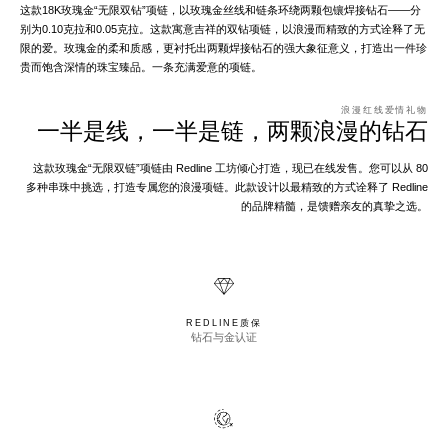
这款18K玫瑰金“无限双钻”项链，以玫瑰金丝线和链条环绕两颗包镶焊接钻石——分
别为0.10克拉和0.05克拉。这款寓意吉祥的双钻项链，以浪漫而精致的方式诠释了无
限的爱。玫瑰金的柔和质感，更衬托出两颗焊接钻石的强大象征意义，打造出一件珍
贵而饱含深情的珠宝臻品。一条充满爱意的项链。
浪漫红线爱情礼物
一半是线，一半是链，两颗浪漫的钻石
这款玫瑰金“无限双链”项链由 Redline 工坊倾心打造，现已在线发售。您可以从 80
多种串珠中挑选，打造专属您的浪漫项链。此款设计以最精致的方式诠释了 Redline
的品牌精髓，是馈赠亲友的真挚之选。
REDLINE质保
钻石与金认证