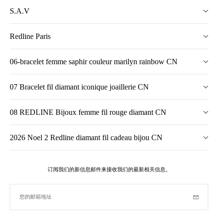
S.A.V
Redline Paris
06-bracelet femme saphir couleur marilyn rainbow CN
07 Bracelet fil diamant iconique joaillerie CN
08 REDLINE Bijoux femme fil rouge diamant CN
2026 Noel 2 Redline diamant fil cadeau bijou CN
订阅我们的新信息邮件来接收我们的最新相关信息。
您的邮箱地址
订阅