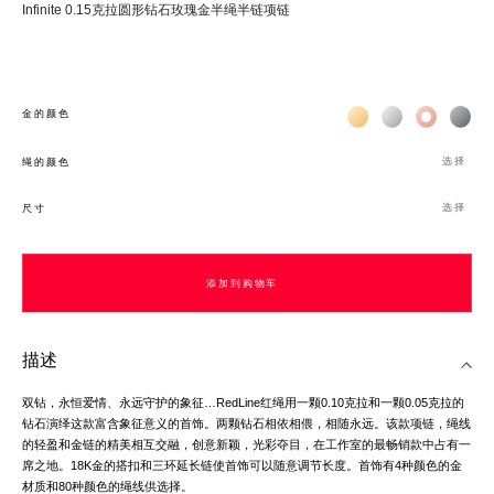
Infinite 0.15克拉圆形钻石玫瑰金半绳半链项链
Жёлтое золото 18К
Белое золото 1
Розовое з
Чёр
金的颜色
选择
绳的颜色
选择
尺寸
添加到购物车
添加到购物车
描述
双钻，永恒爱情、永远守护的象征…RedLine红绳用一颗0.10克拉和一颗0.05克拉的
钻石演绎这款富含象征意义的首饰。两颗钻石相依相偎，相随永远。该款项链，绳线
的轻盈和金链的精美相互交融，创意新颖，光彩夺目，在工作室的最畅销款中占有一
席之地。18K金的搭扣和三环延长链使首饰可以随意调节长度。首饰有4种颜色的金
材质和80种颜色的绳线供选择。