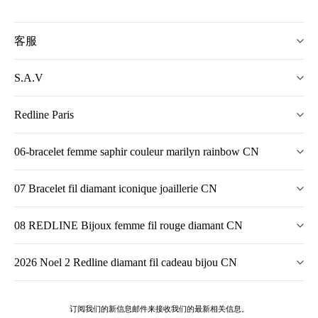
客服
S.A.V
Redline Paris
06-bracelet femme saphir couleur marilyn rainbow CN
07 Bracelet fil diamant iconique joaillerie CN
08 REDLINE Bijoux femme fil rouge diamant CN
2026 Noel 2 Redline diamant fil cadeau bijou CN
订阅我们的新信息邮件来接收我们的最新相关信息。