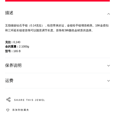
描述
五指镶嵌钻石手链（0.14克拉），给您带来好运，金链给手链增添精美。18K金搭扣
和三环延长链使首饰可以随意调节长度。首饰有3种颜色金材质供选择。
克拉
0,140
金的重量
2.1000g
型号
165 B
保养说明
运费
SHARE THIS JEWEL
添加到收藏夹