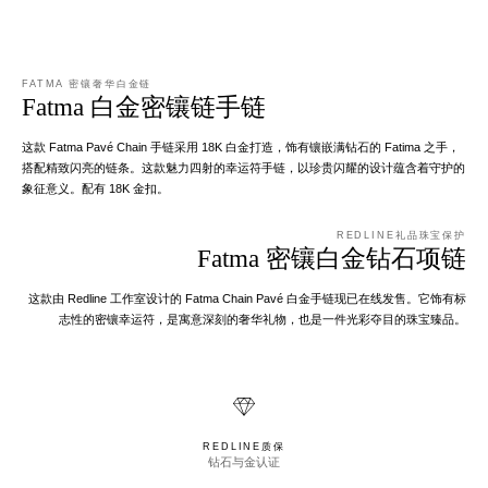
FATMA 密镶奢华白金链
Fatma 白金密镶链手链
这款 Fatma Pavé Chain 手链采用 18K 白金打造，饰有镶嵌满钻石的 Fatima 之手，
搭配精致闪亮的链条。这款魅力四射的幸运符手链，以珍贵闪耀的设计蕴含着守护的
象征意义。配有 18K 金扣。
REDLINE礼品珠宝保护
Fatma 密镶白金钻石项链
这款由 Redline 工作室设计的 Fatma Chain Pavé 白金手链现已在线发售。它饰有标
志性的密镶幸运符，是寓意深刻的奢华礼物，也是一件光彩夺目的珠宝臻品。
REDLINE质保
钻石与金认证